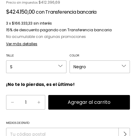
$412.396,69
Precio sin impuestos
$424.150,00
con
Transferencia bancaria
3
x
$166.333,33
sin interés
15% de descuento
pagando con Transferencia bancaria
No acumulable con algunas promociones
Ver más detalles
TALLE
COLOR
¡No te lo pierdas, es el último!
Cambiar CP
MEDIOS DE ENVÍO
Entregas para el CP: