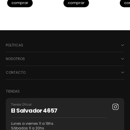
comprar
comprar
co
POLÍTICAS
NOSOTROS
CONTACTO
TIENDAS
Tienda Oficial
El Salvador 4657
Lunes a viernes 11 a 19hs.
Sábados 11 a 20hs.