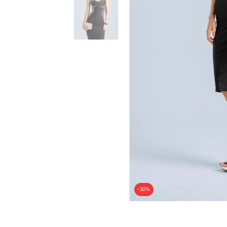
-
30
%