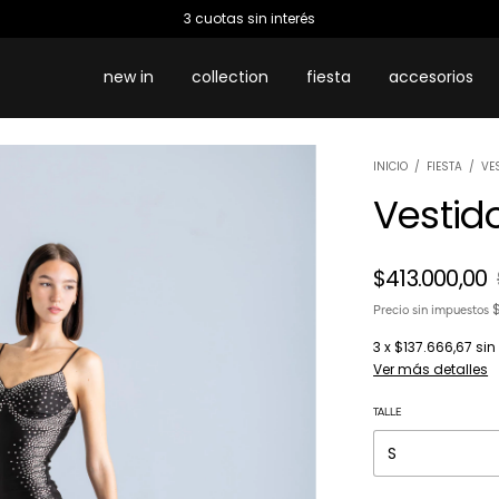
new in
collection
fiesta
accesorios
INICIO
/
FIESTA
/
VE
Vestid
$413.000,00
$
Precio sin impuestos
3
x
$137.666,67
sin
Ver más detalles
TALLE