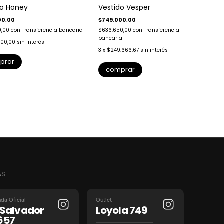
do Honey
Vestido Vesper
00,00
$749.000,00
0,00
con
Transferencia bancaria
$636.650,00
con
Transferencia
$
bancaria
3
000,00
sin interés
3
x
$249.666,67
sin interés
prar
comprar
AS
nda Oficial
Outlet
l Salvador
Loyola 749
657