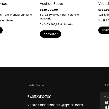
enea
Vestido Bossa
Vesti
$329.000,00
$339.0
on
Transferencia bancaria
$279.650,00
con
Transferencia
$288.15
bancaria
sin interés
3
x
$113.
3
x
$109.666,67
sin interés
com
comprar
CONTACTO
TIEND
5491123132700
Tie
E
ventas.annarossatti@gmail.com
4