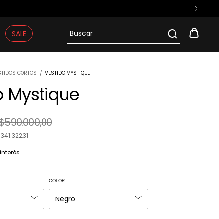
15% OFF con transferencia
SALE
STIDOS CORTOS
/
VESTIDO MYSTIQUE
o Mystique
$590.000,00
341.322,31
 interés
COLOR