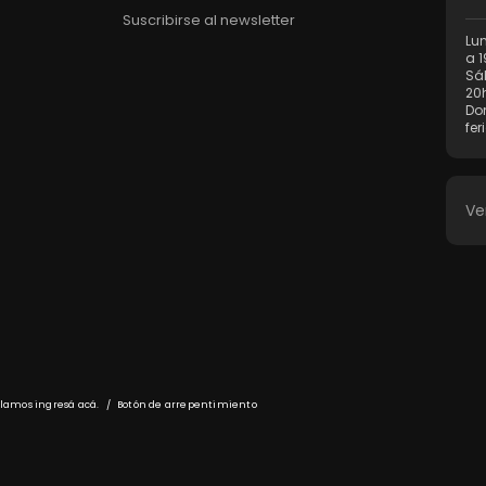
Suscribirse al newsletter
Lun
a 1
Sá
20
Do
fer
Ve
eclamos
ingresá acá.
/
Botón de arrepentimiento