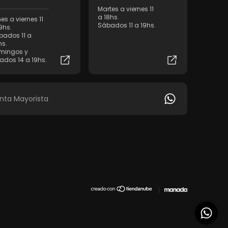
Martes a viernes 11
a 18hs.
es a viernes 11
Sábados 11 a 19hs.
9hs.
bados 11 a
hs.
mingos y
iados 14 a 19hs.
nta Mayorista