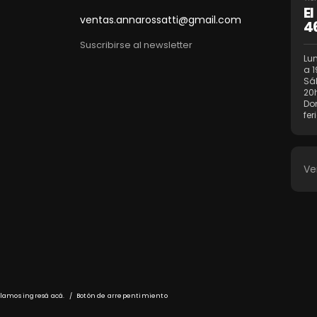
E
ventas.annarossatti@gmail.com
4
Suscribirse al newsletter
Lun
a 1
Sá
20
Do
fer
Ve
eclamos
ingresá acá.
/
Botón de arrepentimiento