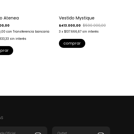
-
30
%
do Atenea
Vestido Mystique
$590.000,00
00,00
$413.000,00
0,00
con
Transferencia bancaria
3
x
$137.666,67
sin interés
b
333,33
sin interés
comprar
3
prar
AS
nda Oficial
Outlet