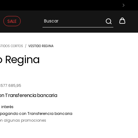
SALE
STIDOS CORTOS
/
VESTIDO REGINA
o Regina
$577.685,95
on
Transferencia bancaria
 interés
pagando con Transferencia bancaria
on algunas promociones