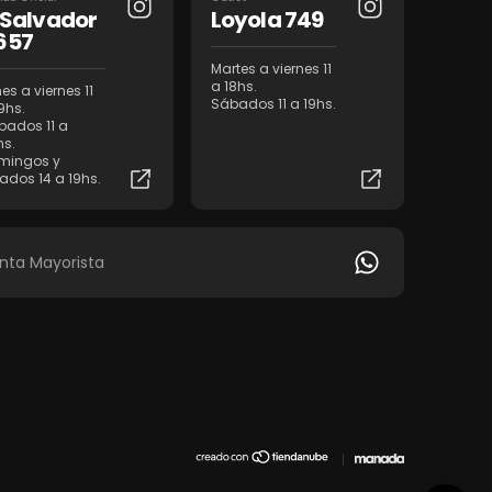
l Salvador
Loyola 749
657
Martes a viernes 11
a 18hs.
es a viernes 11
Sábados 11 a 19hs.
9hs.
bados 11 a
hs.
mingos y
iados 14 a 19hs.
nta Mayorista