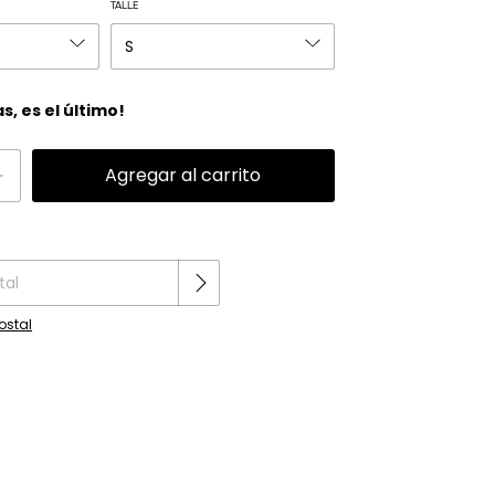
TALLE
as, es el último!
Cambiar CP
P:
ostal