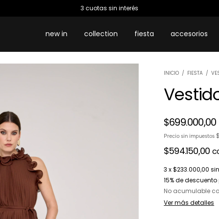
3 cuotas sin interés
new in
collection
fiesta
accesorios
INICIO
/
FIESTA
/
VE
Vestid
$699.000,00
Precio sin impuestos
$594.150,00
c
3
x
$233.000,00
sin
15% de descuento
No acumulable c
Ver más detalles