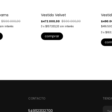
-
20
%
reams
Vestido Velvet
Vesti
Envío gratis
$590.000,00
$590.000,00
$472.000,00
$490.0
sin interés
3
x
$157.333,33
sin interés
$416.50
3
x
$163.
comprar
com
CONTACTO
TIEND
5491123132700
Tie