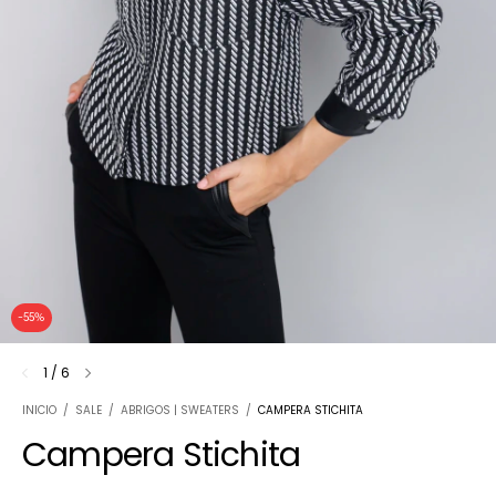
-
55
%
1
/
6
INICIO
/
SALE
/
ABRIGOS | SWEATERS
/
CAMPERA STICHITA
Campera Stichita