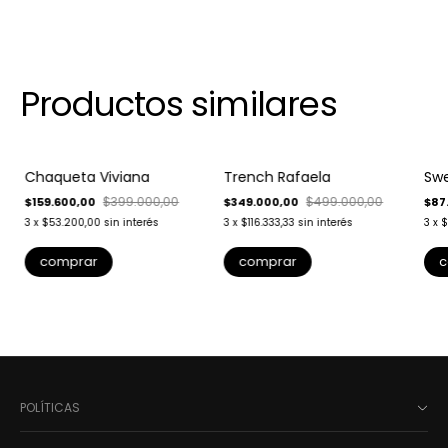
Productos similares
-
60
%
-
30
%
-
6
Chaqueta Viviana
Trench Rafaela
Swe
Envío gratis
Env
$399.000,00
$499.000,00
$159.600,00
$349.000,00
$87
3
x
$53.200,00
sin interés
3
x
$116.333,33
sin interés
3
x
$
comprar
comprar
c
POLÍTICAS