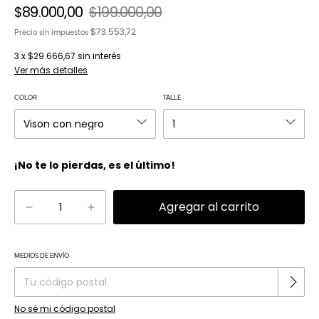
$89.000,00
$199.000,00
$73.553,72
Precio sin impuestos
3
x
$29.666,67
sin interés
Ver más detalles
COLOR
TALLE
¡No te lo pierdas, es el último!
Cambiar CP
MEDIOS DE ENVÍO
Entregas para el CP:
No sé mi código postal