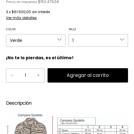
$152.479,34
Precio sin impuestos
3
x
$61.500,00
sin interés
Ver más detalles
COLOR
TALLE
¡No te lo pierdas, es el último!
Descripción