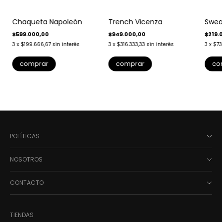
Chaqueta Napoleón
Trench Vicenza
Swea
$599.000,00
$949.000,00
$219.
3
x
$199.666,67
sin interés
3
x
$316.333,33
sin interés
3
x
$73
comprar
comprar
co
POLÍTICAS
NOSOTROS
CONTACTO
TIENDAS