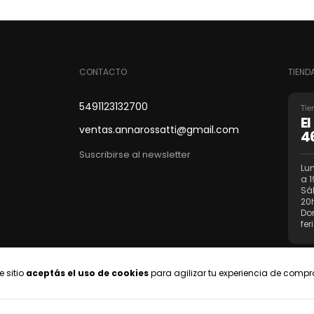
CONTACTO
TIEND
5491123132700
Tie
E
ventas.annarossatti@gmail.com
4
Suscribirse al newsletter
Lun
a 1
Sá
20
Do
fer
e sitio
aceptás el uso de cookies
para agilizar tu experiencia de compr
Ve