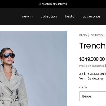
3 cuotas sin interés
new in
collection
fiesta
accesorios
INICIO
/
COLLECTION
Trench
$349.000,00
Precio sin impuestos
3
x
$116.333,33
sin 
Ver más detalles
COLOR