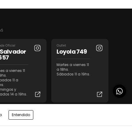
AS
nda Oficial
Outlet
l Salvador
Loyola 749
657
Martes a viernes 11
a 18hs.
es a viernes 11
Sábados 11 a 19hs.
9hs.
bados 11 a
hs.
mingos y
iados 14 a 19hs.
a.
Entendido
nta Mayorista