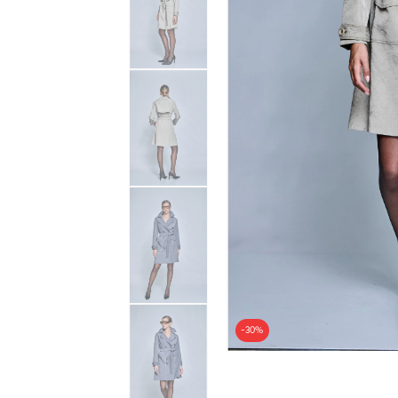
-
30
%