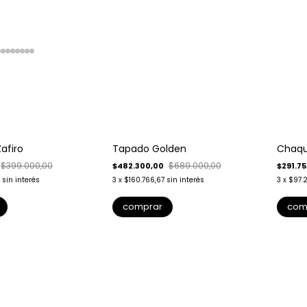
-
30
%
-
25
%
afiro
Tapado Golden
Chaqu
$399.000,00
$689.000,00
$482.300,00
$291.7
sin interés
3
x
$160.766,67
sin interés
3
x
$97.
comprar
com