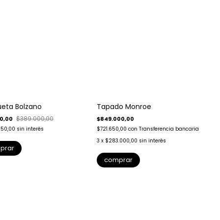
eta Bolzano
Tapado Monroe
$389.000,00
50,00
$849.000,00
250,00
sin interés
$721.650,00
con
Transferencia bancaria
$
3
3
x
$283.000,00
sin interés
prar
comprar