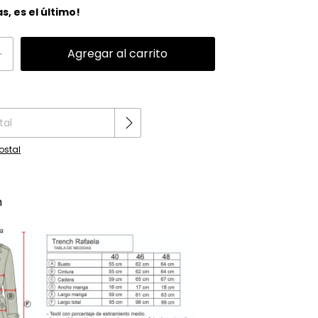
as, es el último!
Cambiar CP
P:
ostal
n