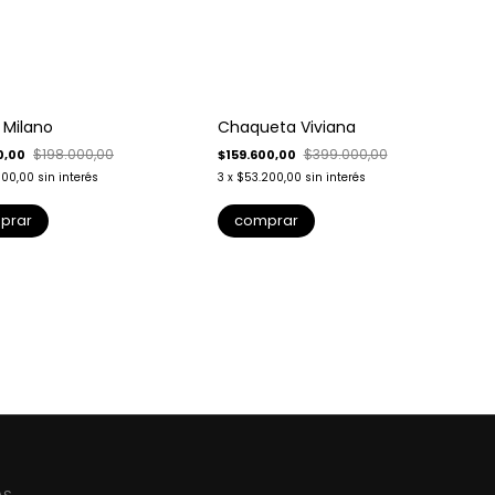
-
60
%
 Milano
Chaqueta Viviana
Envío gratis
$198.000,00
$399.000,00
0,00
$159.600,00
000,00
sin interés
3
x
$53.200,00
sin interés
3
prar
comprar