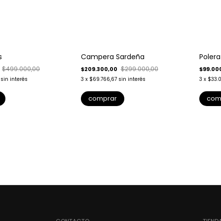
-
30
%
-
50
%
s
Campera Sardeña
Polera
Envío gratis
$499.000,00
$299.000,00
$209.300,00
$99.00
sin interés
3
x
$69.766,67
sin interés
3
x
$33.
comprar
com