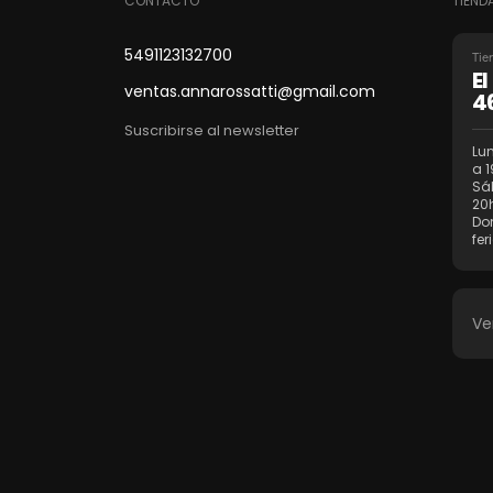
CONTACTO
TIEND
5491123132700
Tie
E
ventas.annarossatti@gmail.com
4
Suscribirse al newsletter
Lun
a 1
Sá
20
Do
fer
Ve