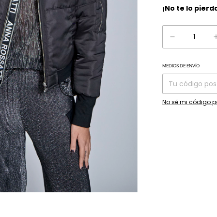
¡No te lo pierd
MEDIOS DE ENVÍO
Entregas para el C
No sé mi código p