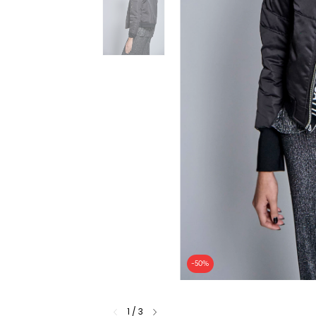
-
50
%
1
/
3