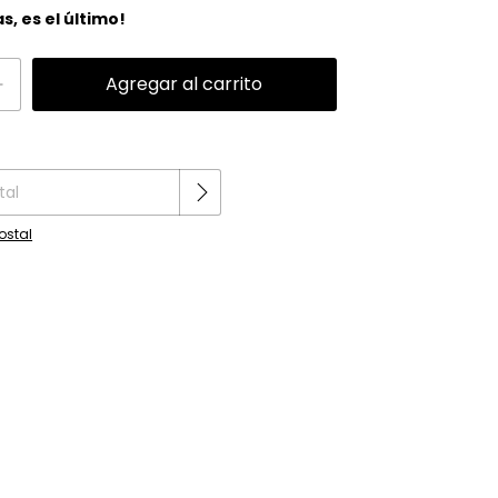
as, es el último!
Cambiar CP
P:
ostal