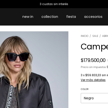
3 cuotas sin interés
new in
collection
fiesta
accesorios
INICIO
/
SALE
/
ABRI
Campe
$179.500,00
$
Precio sin impuestos
3
x
$59.833,33
sin 
Ver más detalles
COLOR