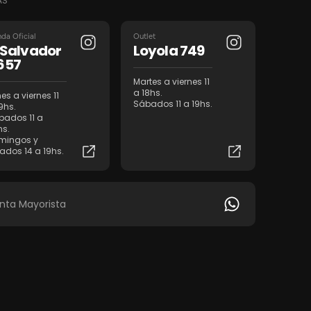
AS
nda Oficial
Outlet
l Salvador
Loyola 749
657
Martes a viernes 11
a 18hs.
es a viernes 11
Sábados 11 a 19hs.
9hs.
bados 11 a
hs.
mingos y
iados 14 a 19hs.
nta Mayorista