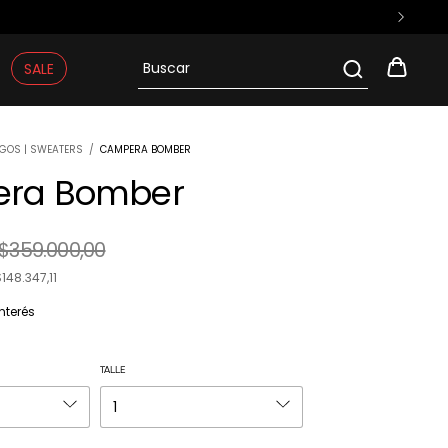
SALE
GOS | SWEATERS
/
CAMPERA BOMBER
ra Bomber
$359.000,00
148.347,11
interés
TALLE