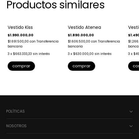
Productos similares
Vestido Kiss
Vestido Atenea
Vest
$1.990.000,00
$1.890.000,00
$1.49
$1.691.500,00
con
Transferencia
$1.606.500,00
con
Transferencia
$1.266
bancaria
bancaria
banca
3
x
$663.333,33
sin interés
3
x
$630.000,00
sin interés
3
x
$49
comprar
comprar
co
POLÍTICAS
NOSOTROS