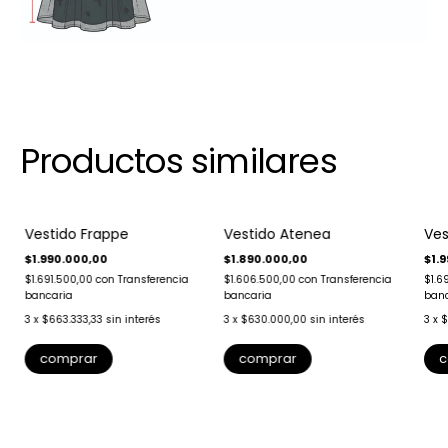
Productos similares
Vestido Frappe
Vestido Atenea
Ves
$1.990.000,00
$1.890.000,00
$1.
$1.691.500,00
con
Transferencia
$1.606.500,00
con
Transferencia
$1.6
bancaria
bancaria
banc
3
x
$663.333,33
sin interés
3
x
$630.000,00
sin interés
3
x
$
comprar
comprar
c