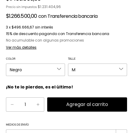
$1.231.404,96
Precio sin impuestos
$1.266.500,00
con
Transferencia bancaria
3
x
$496.666,67
sin interés
15% de descuento
pagando con Transferencia bancaria
No acumulable con algunas promociones
Ver más detalles
COLOR
TALLE
¡No te lo pierdas, es el último!
Cambiar CP
MEDIOS DE ENVÍO
Entregas para el CP: