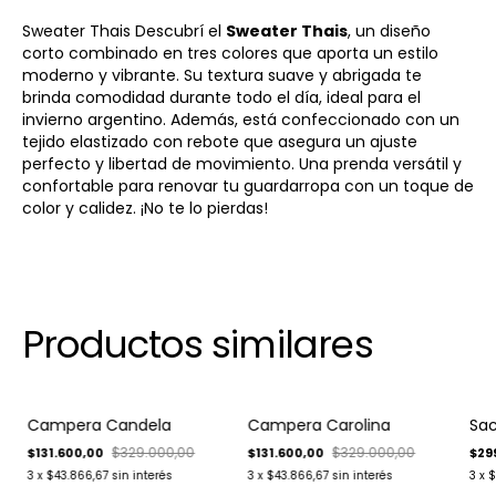
Sweater Thais Descubrí el
Sweater Thais
, un diseño
corto combinado en tres colores que aporta un estilo
moderno y vibrante. Su textura suave y abrigada te
brinda comodidad durante todo el día, ideal para el
invierno argentino. Además, está confeccionado con un
tejido elastizado con rebote que asegura un ajuste
perfecto y libertad de movimiento. Una prenda versátil y
confortable para renovar tu guardarropa con un toque de
color y calidez. ¡No te lo pierdas!
Productos similares
-
60
%
-
60
%
-
4
Campera Candela
Campera Carolina
Sac
Envío gratis
Envío gratis
Env
$329.000,00
$329.000,00
$131.600,00
$131.600,00
$29
3
x
$43.866,67
sin interés
3
x
$43.866,67
sin interés
3
x
$