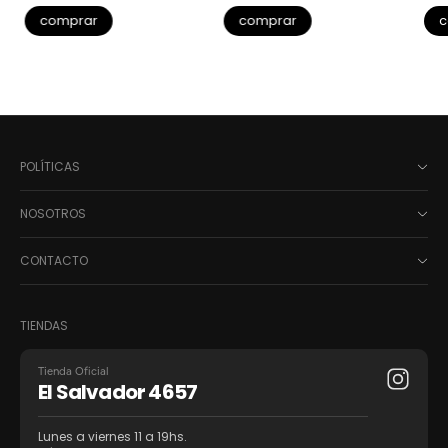
comprar
comprar
c
POLÍTICAS
NOSOTROS
CONTACTO
TIENDAS
Tienda Oficial
El Salvador 4657
Lunes a viernes 11 a 19hs.