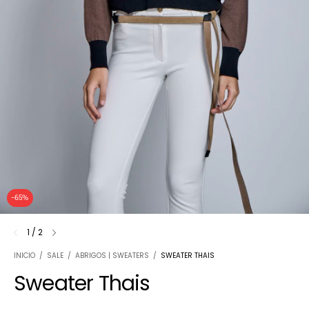
-
65
%
1
/
2
INICIO
/
SALE
/
ABRIGOS | SWEATERS
/
SWEATER THAIS
Sweater Thais