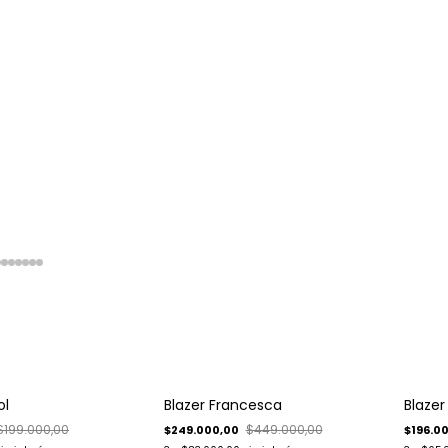
-
45
%
-
60
%
ol
Blazer Francesca
Blazer
Envío gratis
$199.000,00
$449.000,00
$249.000,00
$196.0