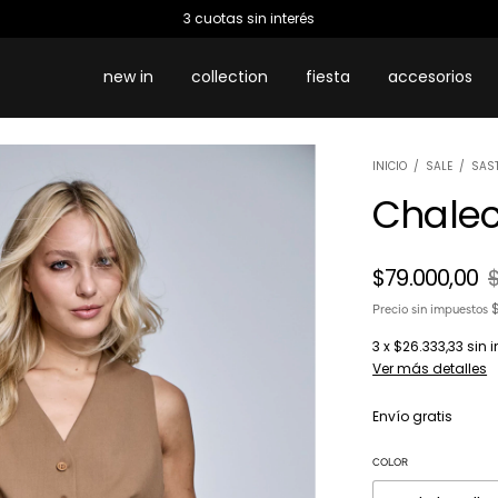
3 cuotas sin interés
new in
collection
fiesta
accesorios
INICIO
/
SALE
/
SAS
Chalec
$79.000,00
Precio sin impuestos
3
x
$26.333,33
sin i
Ver más detalles
Envío gratis
COLOR