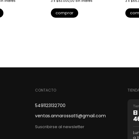
in interés
3
x
$83.000,00
sin interés
3
x
$65.
comprar
com
CONTACTO
TIEND
5491123132700
Tie
E
ventas.annarossatti@gmail.com
4
Suscribirse al newsletter
Lun
a 1