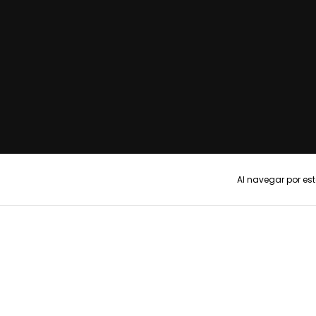
Al navegar por est
Copyright Anna Rossatti - 2026
Defensa de las y los consumidores. Para r