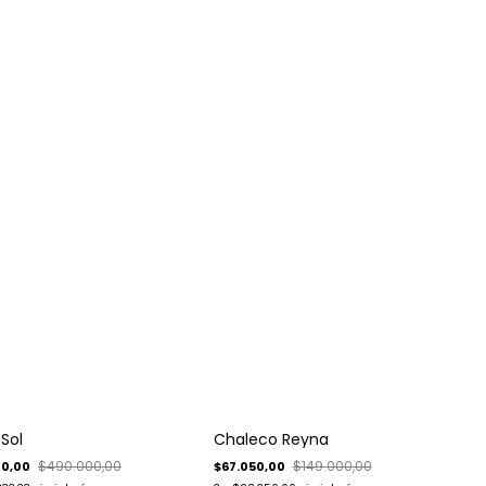
-
55
%
 Sol
Chaleco Reyna
Envío gratis
$490.000,00
$149.000,00
00,00
$67.050,00