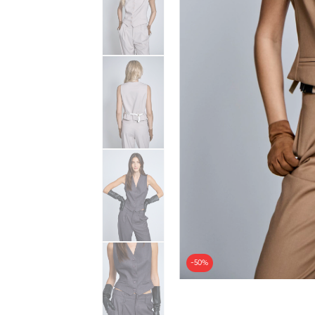
-
50
%