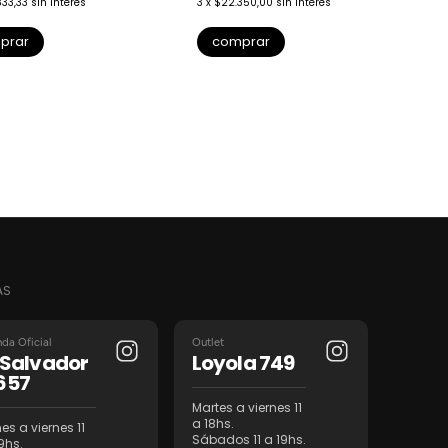
333,33
sin interés
3
x
$22.350,00
sin interés
3
prar
comprar
AS
nda Oficial
Outlet
l Salvador
Loyola 749
657
Martes a viernes 11
a 18hs.
es a viernes 11
Sábados 11 a 19hs.
9hs.