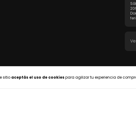
Sá
20
Do
fer
Ve
e sitio
aceptás el uso de cookies
para agilizar tu experiencia de compr
eclamos
ingresá acá.
/
Botón de arrepentimiento