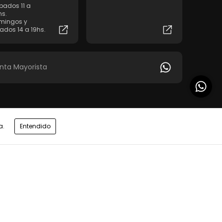
bados 11 a
hs.
mingos y
iados 14 a 19hs.
nta Mayorista
a.
Entendido