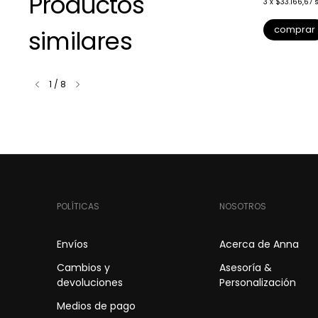
Productos
terés
3
x
$31.500,00
sin interés
3
x
$33.166,67
s
comprar
comprar
similares
1
/
8
POLÍTICAS
NOSOTROS
Envíos
Acerca de Anna
Cambios y
Asesoría &
devoluciones
Personalización
Medios de pago