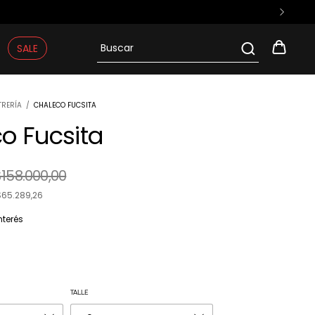
SALE
TRERÍA
/
CHALECO FUCSITA
o Fucsita
$158.000,00
$65.289,26
nterés
TALLE