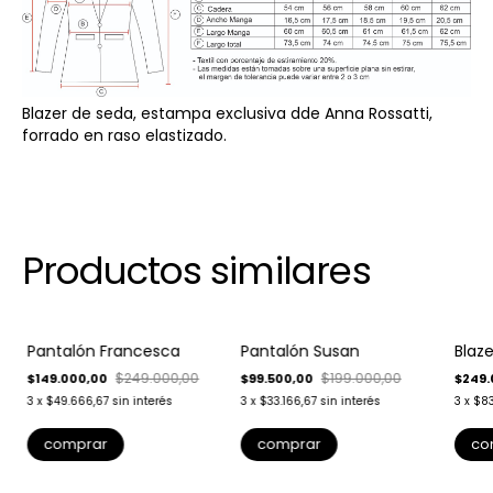
Blazer de seda, estampa exclusiva dde Anna Rossatti,
forrado en raso elastizado.
Productos similares
-
40
%
-
50
%
-
50
Pantalón Francesca
Pantalón Susan
Blaze
Envío gratis
Envío gratis
$249.000,00
$199.000,00
$149.000,00
$99.500,00
$249.
3
x
$49.666,67
sin interés
3
x
$33.166,67
sin interés
3
x
$83
comprar
comprar
co