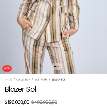
-
60
%
INICIO
/
COLLECTION
/
SASTRERÍA
/
BLAZER SOL
Blazer Sol
$196.000,00
$490.000,00