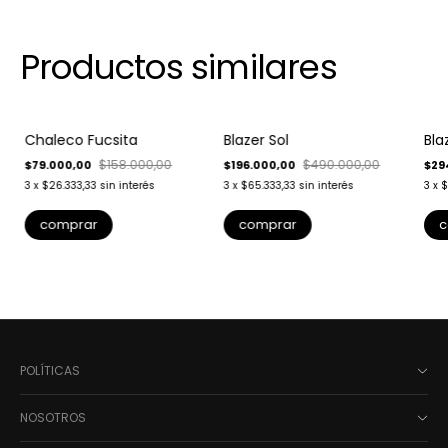
Productos similares
-
50
%
-
60
%
-
4
Chaleco Fucsita
Blazer Sol
Bla
Envío gratis
$158.000,00
$490.000,00
$79.000,00
$196.000,00
$29
3
x
$26.333,33
sin interés
3
x
$65.333,33
sin interés
3
x
$
comprar
comprar
c
POLÍTICAS
NOSOTROS