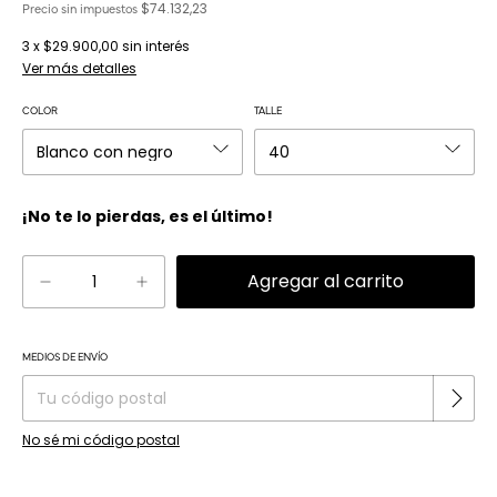
$74.132,23
Precio sin impuestos
3
x
$29.900,00
sin interés
Ver más detalles
COLOR
TALLE
¡No te lo pierdas, es el último!
Cambiar CP
MEDIOS DE ENVÍO
Entregas para el CP:
No sé mi código postal