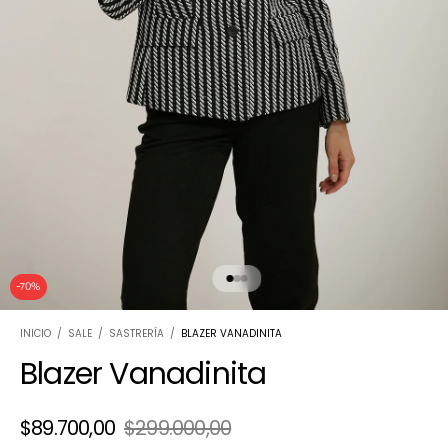
-
70
%
INICIO
/
SALE
/
SASTRERÍA
/
BLAZER VANADINITA
Blazer Vanadinita
$89.700,00
$299.000,00