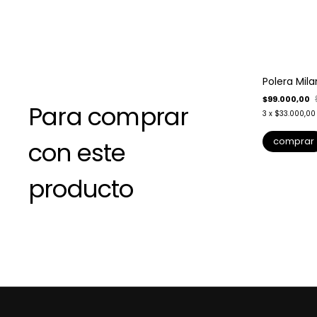
-
50
%
Polera Mil
$99.000,00
Para comprar
3
x
$33.000,00
comprar
con este
producto