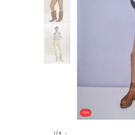
-
50
%
1
/
4