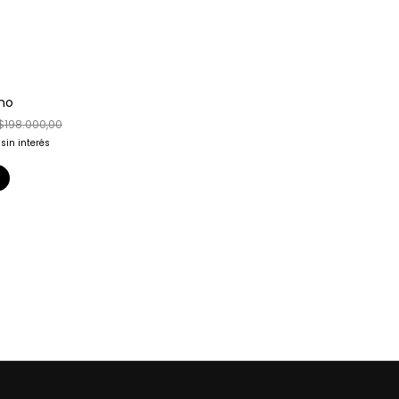
ano
$198.000,00
sin interés