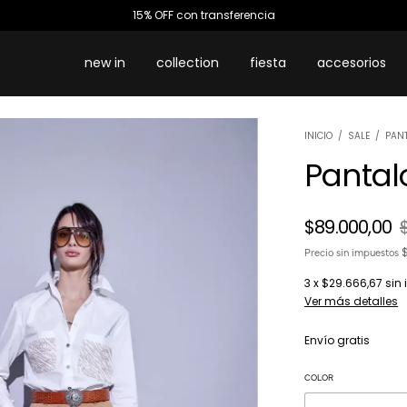
3 cuotas sin interés
new in
collection
fiesta
accesorios
INICIO
/
SALE
/
PAN
Pantal
$89.000,00
Precio sin impuestos
3
x
$29.666,67
sin 
Ver más detalles
Envío gratis
COLOR