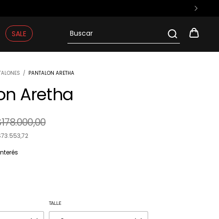
SALE
TALONES
/
PANTALON ARETHA
on Aretha
$178.000,00
$73.553,72
interés
TALLE