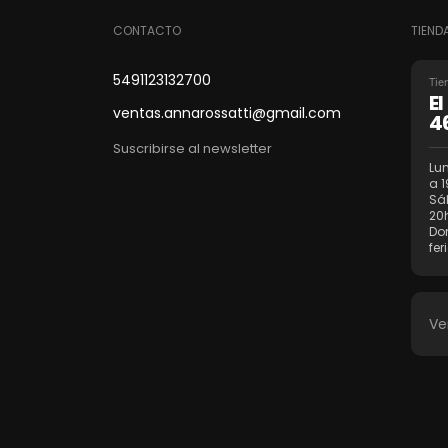
CONTACTO
TIEND
5491123132700
Tie
E
ventas.annarossatti@gmail.com
4
Suscribirse al newsletter
Lun
a 1
Sá
20
Do
fer
Ve