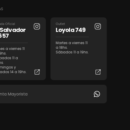
AS
nda Oficial
Outlet
l Salvador
Loyola 749
657
Martes a viernes 11
a 18hs.
es a viernes 11
Sábados 11 a 19hs.
9hs.
bados 11 a
hs.
mingos y
iados 14 a 19hs.
nta Mayorista