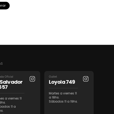
rar
AS
nda Oficial
Outlet
l Salvador
Loyola 749
657
Martes a viernes 11
a 18hs.
es a viernes 11
Sábados 11 a 19hs.
9hs.
bados 11 a
hs.