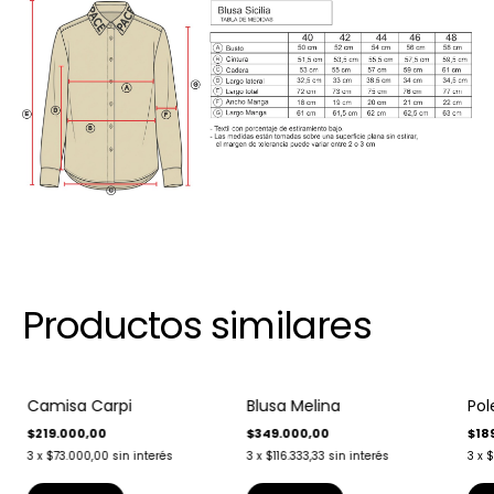
Productos similares
Camisa Carpi
Blusa Melina
Pol
Envío gratis
Envío gratis
Env
$219.000,00
$349.000,00
$18
3
x
$73.000,00
sin interés
3
x
$116.333,33
sin interés
3
x
$