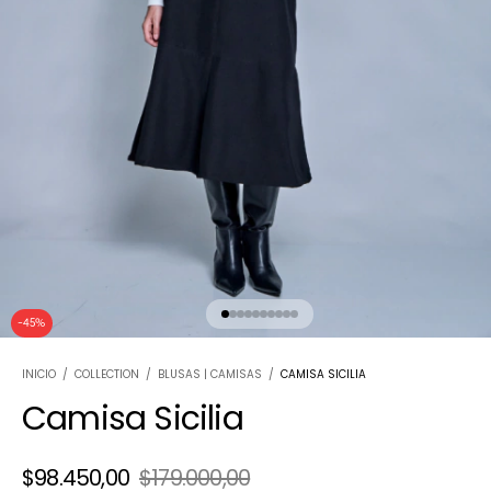
-
45
%
INICIO
/
COLLECTION
/
BLUSAS | CAMISAS
/
CAMISA SICILIA
Camisa Sicilia
$98.450,00
$179.000,00