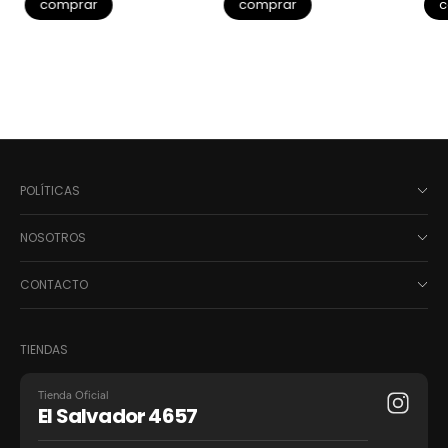
comprar
comprar
c
POLÍTICAS
NOSOTROS
CONTACTO
TIENDAS
Tienda Oficial
El Salvador 4657